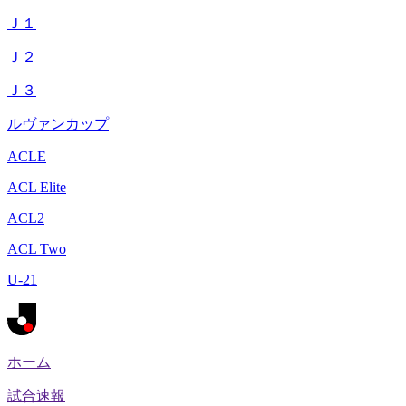
Ｊ１
Ｊ２
Ｊ３
ルヴァンカップ
ACLE
ACL Elite
ACL2
ACL Two
U-21
ホーム
試合速報