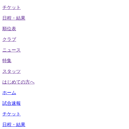
チケット
日程・結果
順位表
クラブ
ニュース
特集
スタッツ
はじめての方へ
ホーム
試合速報
チケット
日程・結果