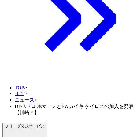
TOP
>
Ｊ１
>
ニュース
>
DFペドロ ホマーノとFWカイキ ケイロスの加入を発表
【川崎Ｆ】
Ｊリーグ公式サービス