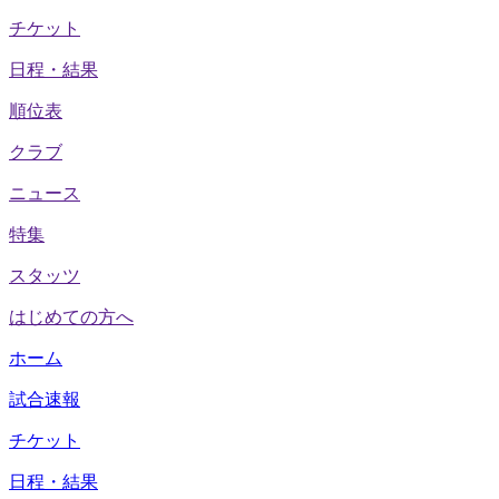
チケット
日程・結果
順位表
クラブ
ニュース
特集
スタッツ
はじめての方へ
ホーム
試合速報
チケット
日程・結果