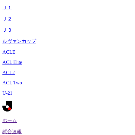
Ｊ１
Ｊ２
Ｊ３
ルヴァンカップ
ACLE
ACL Elite
ACL2
ACL Two
U-21
ホーム
試合速報