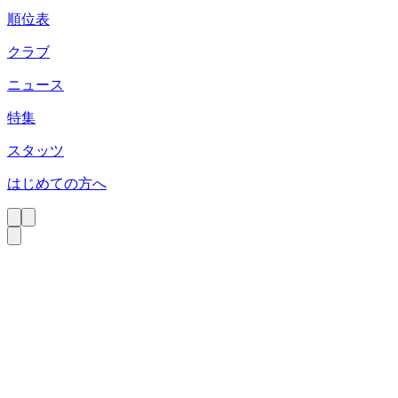
順位表
クラブ
ニュース
特集
スタッツ
はじめての方へ