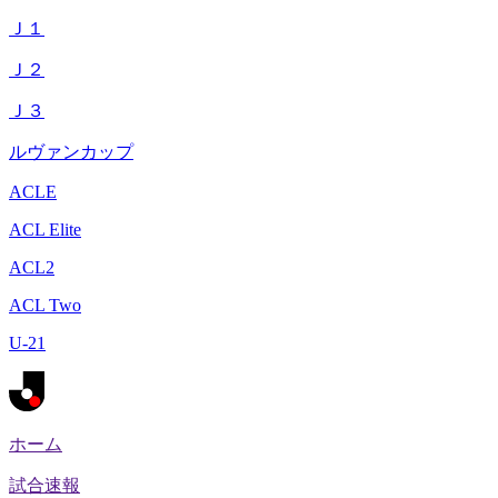
Ｊ１
Ｊ２
Ｊ３
ルヴァンカップ
ACLE
ACL Elite
ACL2
ACL Two
U-21
ホーム
試合速報