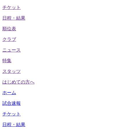
チケット
日程・結果
順位表
クラブ
ニュース
特集
スタッツ
はじめての方へ
ホーム
試合速報
チケット
日程・結果