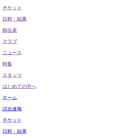
チケット
日程・結果
順位表
クラブ
ニュース
特集
スタッツ
はじめての方へ
ホーム
試合速報
チケット
日程・結果