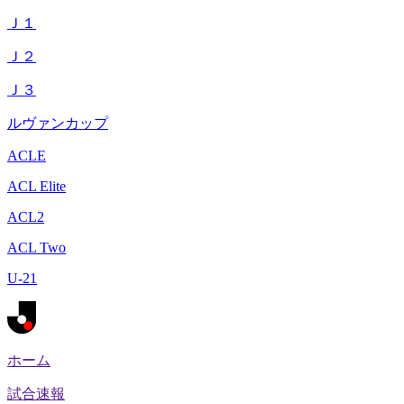
Ｊ１
Ｊ２
Ｊ３
ルヴァンカップ
ACLE
ACL Elite
ACL2
ACL Two
U-21
ホーム
試合速報