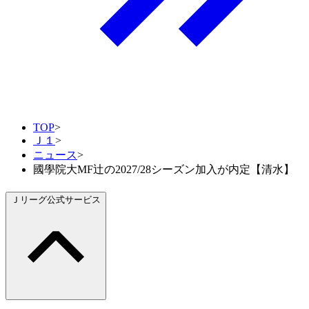
TOP
>
Ｊ１
>
ニュース
>
國學院大MF辻の2027/28シーズン加入が内定【清水】
Ｊリーグ公式サービス