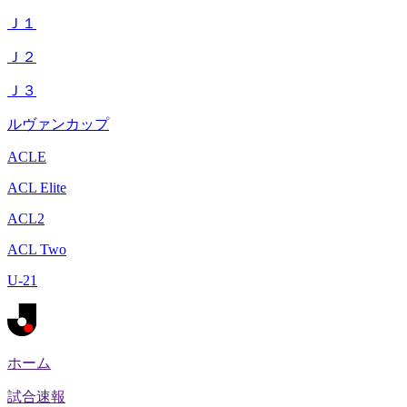
Ｊ１
Ｊ２
Ｊ３
ルヴァンカップ
ACLE
ACL Elite
ACL2
ACL Two
U-21
ホーム
試合速報