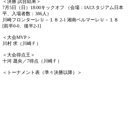
＜決勝 試合結果＞
7月5日（日）18:00キックオフ （会場：IAIスタジアム日本
平、入場者数：386人）
川崎フロンターレＵ－１８ 2-1 湘南ベルマーレＵ－１８
[前半0-0、後半2-1]
＜大会MVP＞
川村 求（川崎Ｆ）
＜大会得点王＞
十河 晟央／7得点（川崎Ｆ）
＜トーナメント表（準々決勝以降）＞