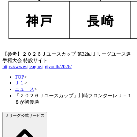
【参考】２０２６Ｊユースカップ 第32回Ｊリーグユース選
手権大会 特設サイト
https://www.jleague.jp/jyouth/2026/
TOP
>
Ｊ１
>
ニュース
>
「２０２６Ｊユースカップ」川崎フロンターレＵ－１
８が初優勝
Ｊリーグ公式サービス