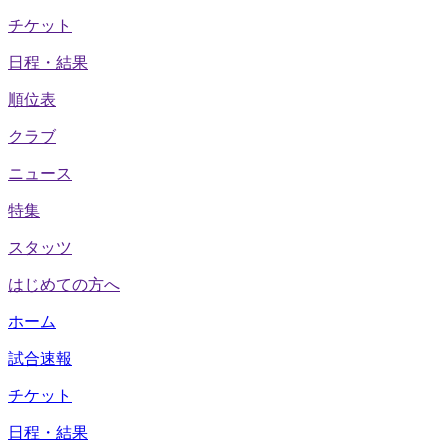
チケット
日程・結果
順位表
クラブ
ニュース
特集
スタッツ
はじめての方へ
ホーム
試合速報
チケット
日程・結果