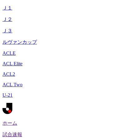
Ｊ１
Ｊ２
Ｊ３
ルヴァンカップ
ACLE
ACL Elite
ACL2
ACL Two
U-21
ホーム
試合速報