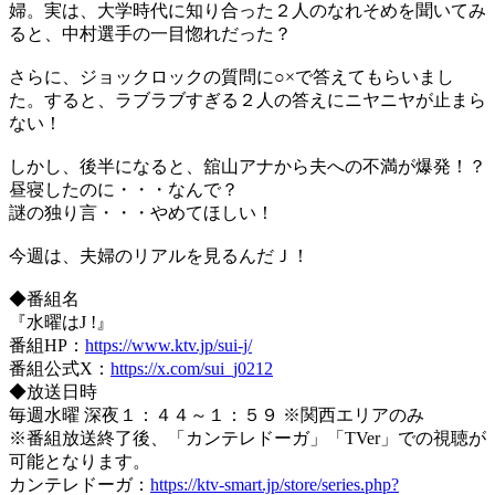
婦。実は、大学時代に知り合った２人のなれそめを聞いてみ
ると、中村選手の一目惚れだった？
さらに、ジョックロックの質問に○×で答えてもらいまし
た。すると、ラブラブすぎる２人の答えにニヤニヤが止まら
ない！
しかし、後半になると、舘山アナから夫への不満が爆発！？
昼寝したのに・・・なんで？
謎の独り言・・・やめてほしい！
今週は、夫婦のリアルを見るんだＪ！
◆番組名
『水曜はJ !』
番組HP：
https://www.ktv.jp/sui-j/
番組公式X：
https://x.com/sui_j0212
◆放送日時
毎週水曜 深夜１：４４～１：５９ ※関西エリアのみ
※番組放送終了後、「カンテレドーガ」「TVer」での視聴が
可能となります。
カンテレドーガ：
https://ktv-smart.jp/store/series.php?