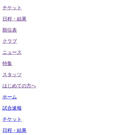
チケット
日程・結果
順位表
クラブ
ニュース
特集
スタッツ
はじめての方へ
ホーム
試合速報
チケット
日程・結果