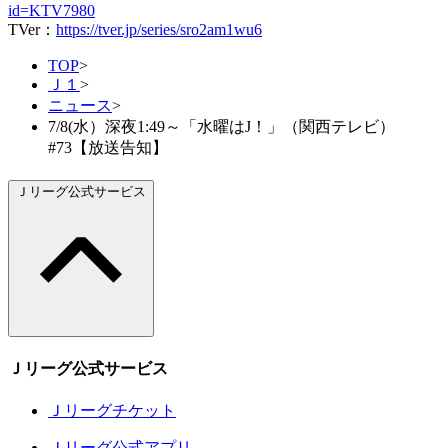
id=KTV7980
TVer：
https://tver.jp/series/sro2am1wu6
TOP
>
Ｊ１
>
ニュース
>
7/8(水）深夜1:49～「水曜はJ！」（関西テレビ）
#73【放送告知】
Ｊリーグ公式サービス
Ｊリーグ公式サービス
Ｊリーグチケット
Ｊリーグ公式アプリ