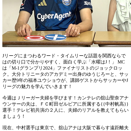
Jリーグにまつわるワード・タイムリーな話題を関西ならで
はの切り口で分かりやすく、面白く学ぶ「水曜はJ！」 MC
は「M-1グランプリ2024」ファイナリストのジョックロッ
ク。大分トリニータのアカデミー出身のゆうじろーと、サッ
カー歴9年の福本ユウショウが、講師ゲストからサッカーやJ
リーグの魅力を学んでいきます！
今週はＪリーガー夫婦を学びます！カンテレの舘山聖奈アナ
ウンサーの夫は、ＦＣ町田ゼルビアに所属する{{中村帆高}}
選手！テレビ初共演の２人に、夫婦のリアルを教えてもらい
ましょう！
現在、中村選手は東京で、舘山アナは大阪で暮らす遠距離夫