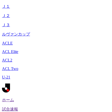
Ｊ１
Ｊ２
Ｊ３
ルヴァンカップ
ACLE
ACL Elite
ACL2
ACL Two
U-21
ホーム
試合速報