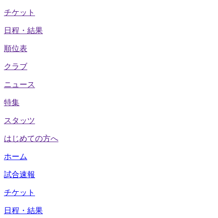
チケット
日程・結果
順位表
クラブ
ニュース
特集
スタッツ
はじめての方へ
ホーム
試合速報
チケット
日程・結果