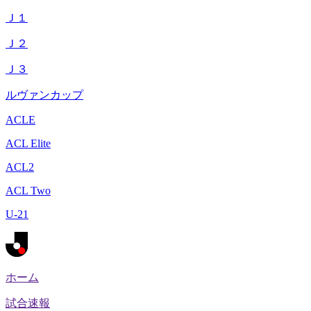
Ｊ１
Ｊ２
Ｊ３
ルヴァンカップ
ACLE
ACL Elite
ACL2
ACL Two
U-21
ホーム
試合速報