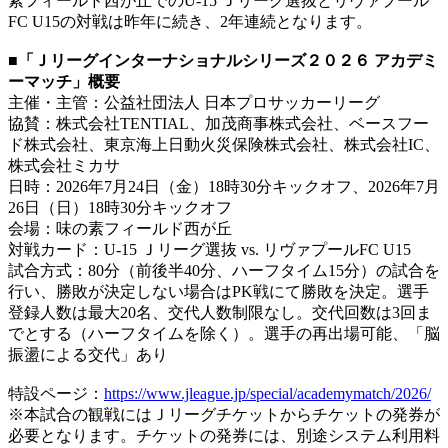
素フィールド西が丘でのU-15 Ｊリーグ選抜とリヴァプール
FC U15の対戦は昨年に続き、2年連続となります。
■「Ｊリーグインターナショナルシリーズ２０２６ アカデミ
ーマッチ」概要
主催・主管：公益社団法人 日本プロサッカーリーグ
協賛：株式会社TENTIAL、加茂商事株式会社、ベースフー
ド株式会社、東京海上日動火災保険株式会社、株式会社IC、
株式会社ミカサ
日時：2026年7月24日（金）18時30分キックオフ、2026年7月
26日（日）18時30分キックオフ
会場：味の素フィールド西が丘
対戦カード：U-15 Ｊリーグ選抜 vs. リヴァプールFC U15
試合方式：80分（前後半40分、ハーフタイム15分）の試合を
行い、勝敗が決定しない場合はPK戦にて勝敗を決定。選手
登録人数は最大20名、交代人数制限なし。交代回数は3回ま
でとする（ハーフタイムを除く）。選手の再出場可能、「脳
振盪による交代」あり
特設ページ：
https://www.jleague.jp/special/academymatch/2026/
※本試合の観戦にはＪリーグチケットからチケットの発券が
必要となります。チケットの発券には、別途システム利用料