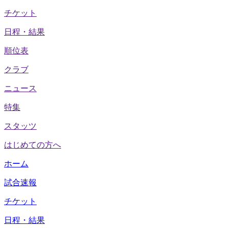
チケット
日程・結果
順位表
クラブ
ニュース
特集
スタッツ
はじめての方へ
ホーム
試合速報
チケット
日程・結果