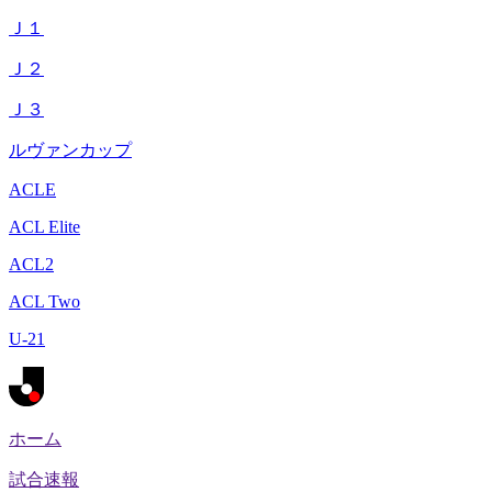
Ｊ１
Ｊ２
Ｊ３
ルヴァンカップ
ACLE
ACL Elite
ACL2
ACL Two
U-21
ホーム
試合速報