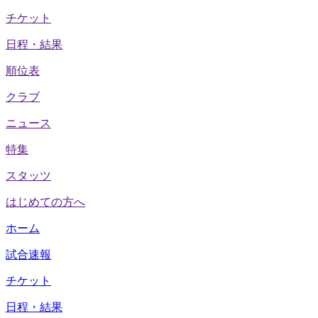
チケット
日程・結果
順位表
クラブ
ニュース
特集
スタッツ
はじめての方へ
ホーム
試合速報
チケット
日程・結果