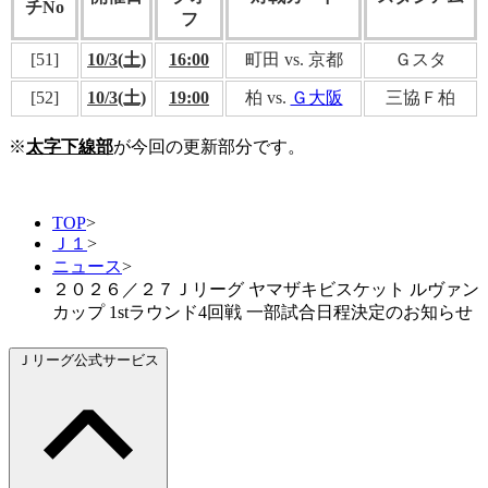
チNo
フ
[51]
10/3(土)
16:00
町田 vs. 京都
Ｇスタ
[52]
10/3(土)
19:00
柏 vs.
Ｇ大阪
三協Ｆ柏
※
太字下線部
が今回の更新部分です。
TOP
>
Ｊ１
>
ニュース
>
２０２６／２７Ｊリーグ ヤマザキビスケット ルヴァン
カップ 1stラウンド4回戦 一部試合日程決定のお知らせ
Ｊリーグ公式サービス