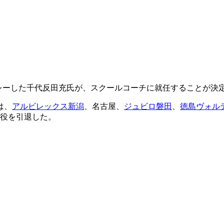
ブでプレーした千代反田充氏が、スクールコーチに就任することが
は、
アルビレックス新潟
、名古屋、
ジュビロ磐田
、
徳島ヴォル
現役を引退した。