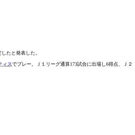
決定したと発表した。
ティス
でプレー。Ｊ１リーグ通算173試合に出場し6得点、Ｊ２