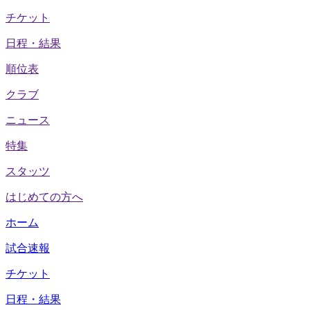
チケット
日程・結果
順位表
クラブ
ニュース
特集
スタッツ
はじめての方へ
ホーム
試合速報
チケット
日程・結果