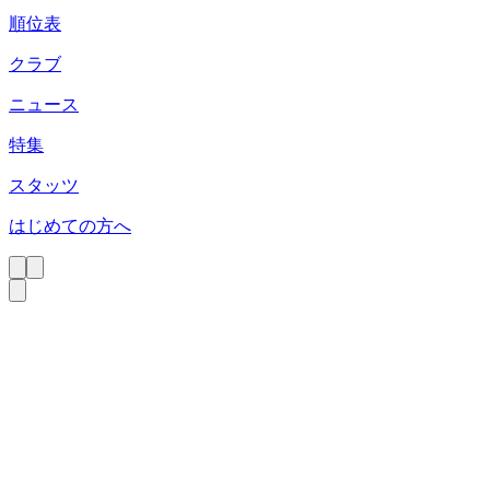
順位表
クラブ
ニュース
特集
スタッツ
はじめての方へ