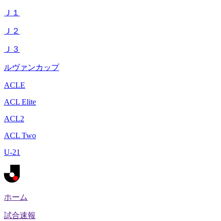
Ｊ１
Ｊ２
Ｊ３
ルヴァンカップ
ACLE
ACL Elite
ACL2
ACL Two
U-21
ホーム
試合速報