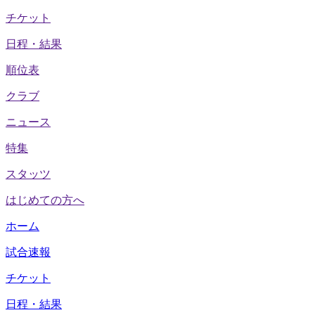
チケット
日程・結果
順位表
クラブ
ニュース
特集
スタッツ
はじめての方へ
ホーム
試合速報
チケット
日程・結果