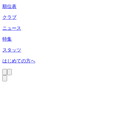
順位表
クラブ
ニュース
特集
スタッツ
はじめての方へ