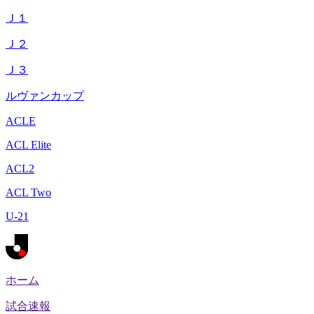
Ｊ１
Ｊ２
Ｊ３
ルヴァンカップ
ACLE
ACL Elite
ACL2
ACL Two
U-21
ホーム
試合速報