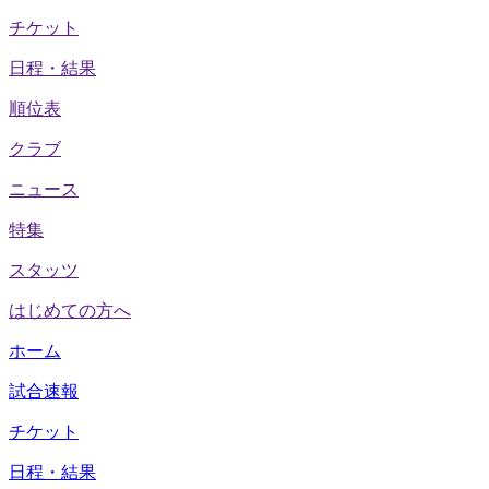
チケット
日程・結果
順位表
クラブ
ニュース
特集
スタッツ
はじめての方へ
ホーム
試合速報
チケット
日程・結果