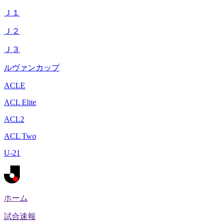
Ｊ１
Ｊ２
Ｊ３
ルヴァンカップ
ACLE
ACL Elite
ACL2
ACL Two
U-21
ホーム
試合速報