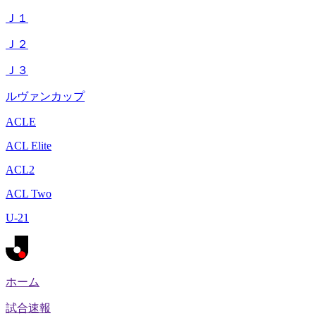
Ｊ１
Ｊ２
Ｊ３
ルヴァンカップ
ACLE
ACL Elite
ACL2
ACL Two
U-21
ホーム
試合速報