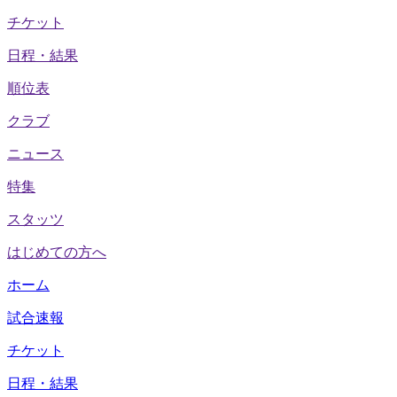
チケット
日程・結果
順位表
クラブ
ニュース
特集
スタッツ
はじめての方へ
ホーム
試合速報
チケット
日程・結果