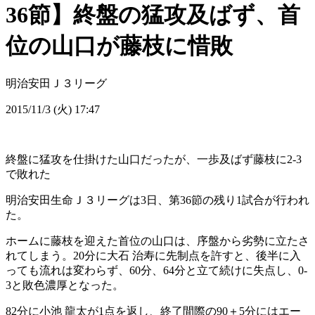
36節】終盤の猛攻及ばず、首
位の山口が藤枝に惜敗
明治安田Ｊ３リーグ
2015/11/3 (火) 17:47
終盤に猛攻を仕掛けた山口だったが、一歩及ばず藤枝に2-3
で敗れた
明治安田生命Ｊ３リーグは3日、第36節の残り1試合が行われ
た。
ホームに藤枝を迎えた首位の山口は、序盤から劣勢に立たさ
れてしまう。20分に大石 治寿に先制点を許すと、後半に入
っても流れは変わらず、60分、64分と立て続けに失点し、0-
3と敗色濃厚となった。
82分に小池 龍太が1点を返し、終了間際の90＋5分にはエー