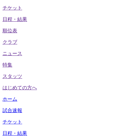
チケット
日程・結果
順位表
クラブ
ニュース
特集
スタッツ
はじめての方へ
ホーム
試合速報
チケット
日程・結果