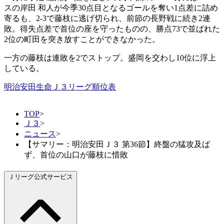
スの岸田 和人が今季30点目となるゴールを奪い1点差に詰め
寄るも、2-3で藤枝に逃げ切られ、前節の長野戦に続き2連
敗。得失点差で首位の座を守ったものの、勝点73で並ばれた
2位の町田を突き放すことができなかった。
一方の藤枝は連敗を2でストップ。盛岡を交わし10位に浮上
している。
明治安田生命Ｊ３リーグ順位表
TOP
>
Ｊ３
>
ニュース
>
【サマリー：明治安田Ｊ３ 第36節】終盤の猛攻及ば
ず、首位の山口が藤枝に惜敗
Ｊリーグ公式サービス