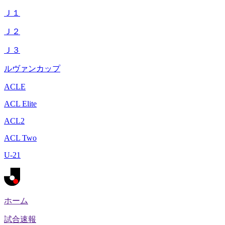
Ｊ１
Ｊ２
Ｊ３
ルヴァンカップ
ACLE
ACL Elite
ACL2
ACL Two
U-21
ホーム
試合速報