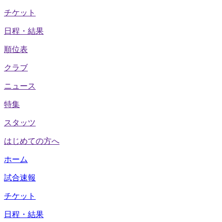
チケット
日程・結果
順位表
クラブ
ニュース
特集
スタッツ
はじめての方へ
ホーム
試合速報
チケット
日程・結果