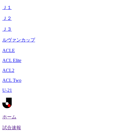
Ｊ１
Ｊ２
Ｊ３
ルヴァンカップ
ACLE
ACL Elite
ACL2
ACL Two
U-21
ホーム
試合速報