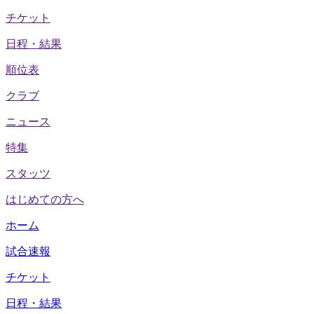
チケット
日程・結果
順位表
クラブ
ニュース
特集
スタッツ
はじめての方へ
ホーム
試合速報
チケット
日程・結果