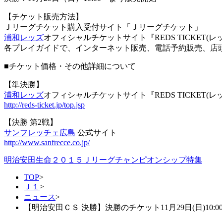
【チケット販売方法】
Ｊリーグチケット購入受付サイト「Ｊリーグチケット」
浦和レッズ
オフィシャルチケットサイト『REDS TICKET
各プレイガイドで、インターネット販売、電話予約販売、店
■チケット価格・その他詳細について
【準決勝】
浦和レッズ
オフィシャルチケットサイト『REDS TICKET(レ
http://reds-ticket.jp/top.jsp
【決勝 第2戦】
サンフレッチェ広島
公式サイト
http://www.sanfrecce.co.jp/
明治安田生命２０１５Ｊリーグチャンピオンシップ特集
TOP
>
Ｊ１
>
ニュース
>
【明治安田ＣＳ 決勝】決勝のチケット11月29日(日)10:0