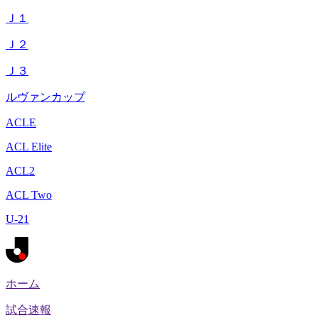
Ｊ１
Ｊ２
Ｊ３
ルヴァンカップ
ACLE
ACL Elite
ACL2
ACL Two
U-21
ホーム
試合速報