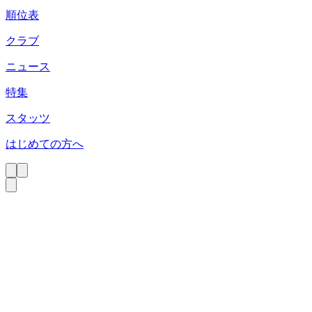
順位表
クラブ
ニュース
特集
スタッツ
はじめての方へ