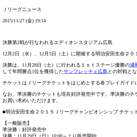
Ｊリーグニュース
2015/11/27 (金) 19:14
決勝第2戦が行なわれるエディオンスタジアム広島
12月2日（水）、12月5日（土）に開催する明治安田生命２０
決勝は、11月28日（土）に行われる１ｓｔステージ優勝の
浦
して年間勝点1位を獲得した
サンフレッチェ広島
との対戦とな
チケットはＪリーグチケットをはじめとする各プレイガイド
なお、準決勝のチケットも現在好評発売中です。準決勝のチ
お買い求めいただけます。
■明治安田生命２０１５Ｊリーグチャンピオンシップ チケッ
【一般販売】
準決勝：好評発売中
決勝：11月29日（日）10:00～より販売開始