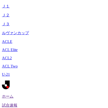
Ｊ１
Ｊ２
Ｊ３
ルヴァンカップ
ACLE
ACL Elite
ACL2
ACL Two
U-21
ホーム
試合速報