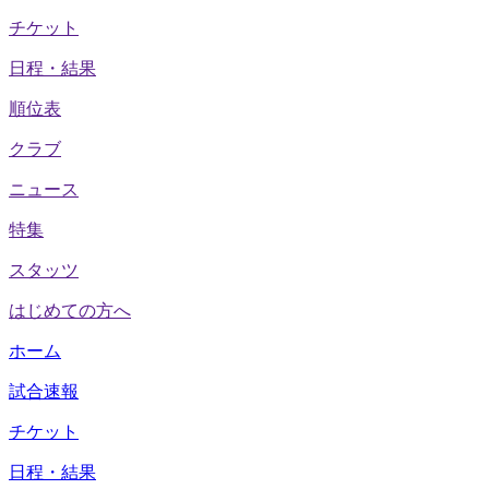
チケット
日程・結果
順位表
クラブ
ニュース
特集
スタッツ
はじめての方へ
ホーム
試合速報
チケット
日程・結果