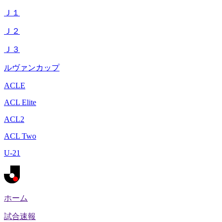
Ｊ１
Ｊ２
Ｊ３
ルヴァンカップ
ACLE
ACL Elite
ACL2
ACL Two
U-21
ホーム
試合速報