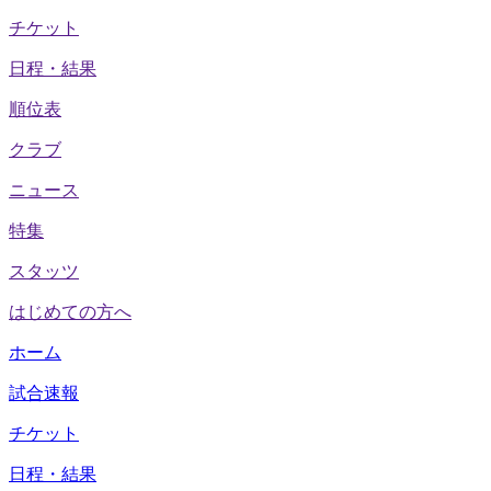
チケット
日程・結果
順位表
クラブ
ニュース
特集
スタッツ
はじめての方へ
ホーム
試合速報
チケット
日程・結果