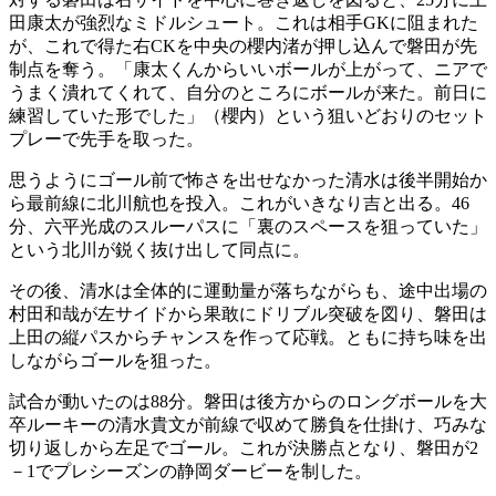
田康太が強烈なミドルシュート。これは相手GKに阻まれた
が、これで得た右CKを中央の櫻内渚が押し込んで磐田が先
制点を奪う。「康太くんからいいボールが上がって、ニアで
うまく潰れてくれて、自分のところにボールが来た。前日に
練習していた形でした」（櫻内）という狙いどおりのセット
プレーで先手を取った。
思うようにゴール前で怖さを出せなかった清水は後半開始か
ら最前線に北川航也を投入。これがいきなり吉と出る。46
分、六平光成のスルーパスに「裏のスペースを狙っていた」
という北川が鋭く抜け出して同点に。
その後、清水は全体的に運動量が落ちながらも、途中出場の
村田和哉が左サイドから果敢にドリブル突破を図り、磐田は
上田の縦パスからチャンスを作って応戦。ともに持ち味を出
しながらゴールを狙った。
試合が動いたのは88分。磐田は後方からのロングボールを大
卒ルーキーの清水貴文が前線で収めて勝負を仕掛け、巧みな
切り返しから左足でゴール。これが決勝点となり、磐田が2
－1でプレシーズンの静岡ダービーを制した。