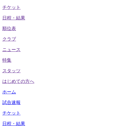
チケット
日程・結果
順位表
クラブ
ニュース
特集
スタッツ
はじめての方へ
ホーム
試合速報
チケット
日程・結果