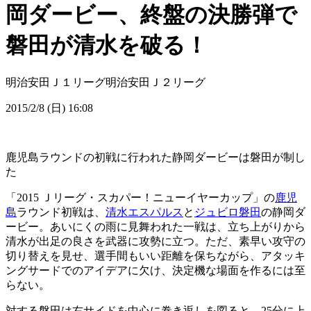
岡ダービー、終盤の決勝弾で
磐田が清水を破る！
明治安田Ｊ１リーグ
明治安田Ｊ２リーグ
2015/2/8 (日) 16:08
鹿児島ラウンドの初戦に行われた静岡ダービーは磐田が制し
た
「2015 Ｊリーグ・スカパー！ニューイヤーカップ」の
鹿児
島
ラウンド初戦は、
清水エスパルス
と
ジュビロ磐田
の静岡ダ
ービー。あいにくの雨に見舞われた一戦は、立ち上がりから
清水が出足の良さを武器に攻勢に立つ。ただ、素早い攻守の
切り替えを見せ、選手間もいい距離を保ちながら、アタッキ
ングサードでのアイデアに欠け、決定機な場面を作るには至
らない。
対する磐田は右サイドを中心に巻き返しを図ると、25分に上