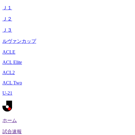
Ｊ１
Ｊ２
Ｊ３
ルヴァンカップ
ACLE
ACL Elite
ACL2
ACL Two
U-21
ホーム
試合速報