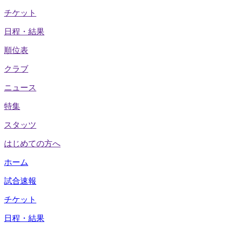
チケット
日程・結果
順位表
クラブ
ニュース
特集
スタッツ
はじめての方へ
ホーム
試合速報
チケット
日程・結果