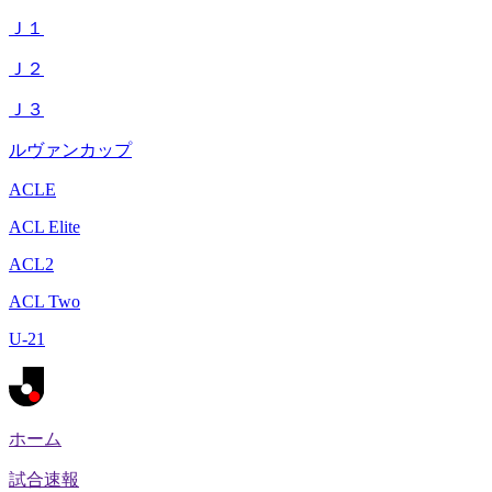
Ｊ１
Ｊ２
Ｊ３
ルヴァンカップ
ACLE
ACL Elite
ACL2
ACL Two
U-21
ホーム
試合速報