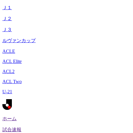
Ｊ１
Ｊ２
Ｊ３
ルヴァンカップ
ACLE
ACL Elite
ACL2
ACL Two
U-21
ホーム
試合速報