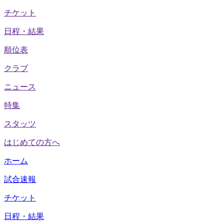
チケット
日程・結果
順位表
クラブ
ニュース
特集
スタッツ
はじめての方へ
ホーム
試合速報
チケット
日程・結果