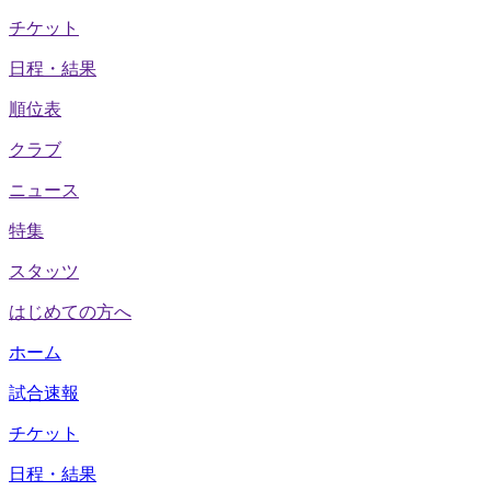
チケット
日程・結果
順位表
クラブ
ニュース
特集
スタッツ
はじめての方へ
ホーム
試合速報
チケット
日程・結果