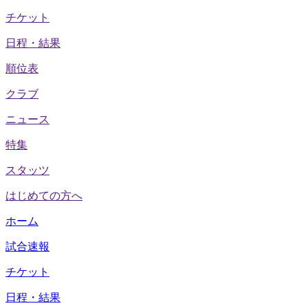
チケット
日程・結果
順位表
クラブ
ニュース
特集
スタッツ
はじめての方へ
ホーム
試合速報
チケット
日程・結果