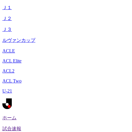
Ｊ１
Ｊ２
Ｊ３
ルヴァンカップ
ACLE
ACL Elite
ACL2
ACL Two
U-21
ホーム
試合速報