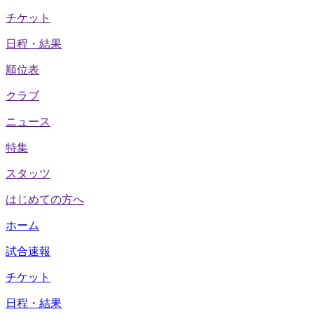
チケット
日程・結果
順位表
クラブ
ニュース
特集
スタッツ
はじめての方へ
ホーム
試合速報
チケット
日程・結果