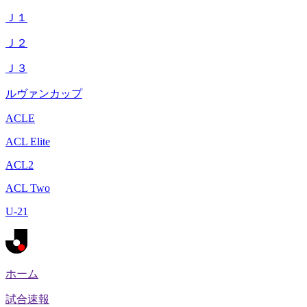
Ｊ１
Ｊ２
Ｊ３
ルヴァンカップ
ACLE
ACL Elite
ACL2
ACL Two
U-21
ホーム
試合速報