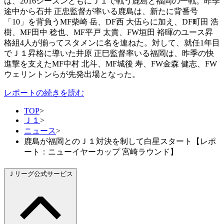
は、2016シーズンともにＪ１で戦う鹿島と福岡の一戦。昨季
途中から石井 正忠監督が率いる鹿島は、新たに背番号
「10」を背負うMF柴崎 岳、DF西 大伍らに加え、DF町田 浩
樹、MF田中 稔也、MF平戸 太貴、FW垣田 裕暉のユース昇
格組4人が揃ってスタメンに名を連ねた。対して、就任1年目
でＪ１昇格に導いた井原 正巳監督率いる福岡は、昨季の快
進撃を支えたMF中村 北斗、MF城後 寿、FW金森 健志、FW
ウェリントンらが先発出場となった。
レポートの続きを読む
TOP
>
Ｊ１
>
ニュース
>
鹿島が福岡とのＪ１対決を制して白星スタート【レポ
ート：ニューイヤーカップ 宮崎ラウンド】
Ｊリーグ公式サービス