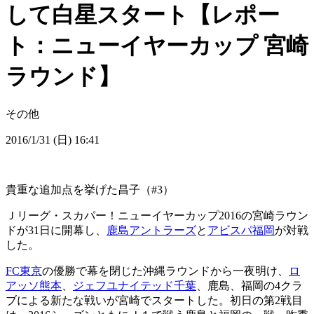
して白星スタート【レポー
ト：ニューイヤーカップ 宮崎
ラウンド】
その他
2016/1/31 (日) 16:41
貴重な追加点を挙げた昌子（#3）
Ｊリーグ・スカパー！ニューイヤーカップ2016の宮崎ラウン
ドが31日に開幕し、
鹿島アントラーズ
と
アビスパ福岡
が対戦
した。
FC東京
の優勝で幕を閉じた沖縄ラウンドから一夜明け、
ロ
アッソ熊本
、
ジェフユナイテッド千葉
、鹿島、福岡の4クラ
ブによる新たな戦いが宮崎でスタートした。初日の第2戦目