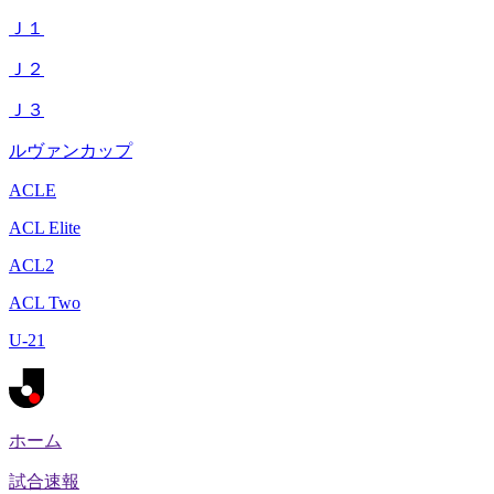
Ｊ１
Ｊ２
Ｊ３
ルヴァンカップ
ACLE
ACL Elite
ACL2
ACL Two
U-21
ホーム
試合速報