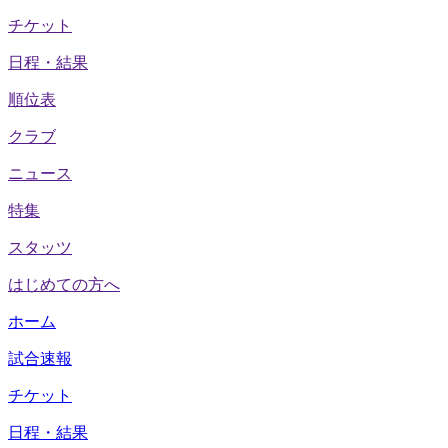
チケット
日程・結果
順位表
クラブ
ニュース
特集
スタッツ
はじめての方へ
ホーム
試合速報
チケット
日程・結果