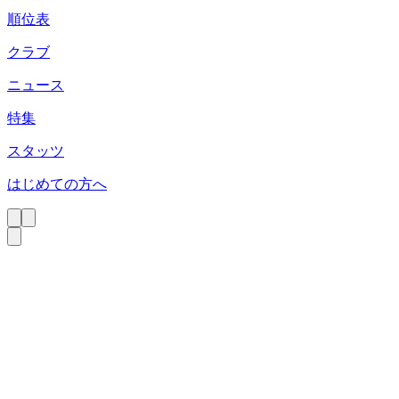
順位表
クラブ
ニュース
特集
スタッツ
はじめての方へ