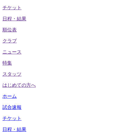
チケット
日程・結果
順位表
クラブ
ニュース
特集
スタッツ
はじめての方へ
ホーム
試合速報
チケット
日程・結果