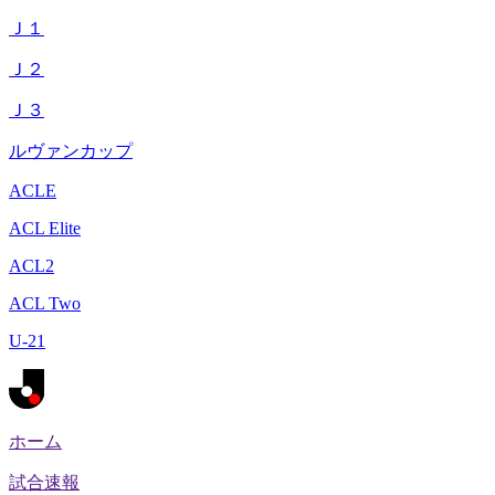
Ｊ１
Ｊ２
Ｊ３
ルヴァンカップ
ACLE
ACL Elite
ACL2
ACL Two
U-21
ホーム
試合速報