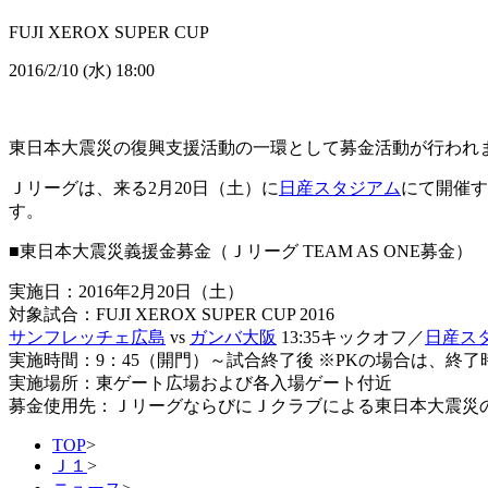
FUJI XEROX SUPER CUP
2016/2/10 (水) 18:00
東日本大震災の復興支援活動の一環として募金活動が行われ
Ｊリーグは、来る2月20日（土）に
日産スタジアム
にて開催す
す。
■東日本大震災義援金募金（Ｊリーグ TEAM AS ONE募金）
実施日：2016年2月20日（土）
対象試合：FUJI XEROX SUPER CUP 2016
サンフレッチェ広島
vs
ガンバ大阪
13:35キックオフ／
日産ス
実施時間：9：45（開門）～試合終了後 ※PKの場合は、終
実施場所：東ゲート広場および各入場ゲート付近
募金使用先：ＪリーグならびにＪクラブによる東日本大震災
TOP
>
Ｊ１
>