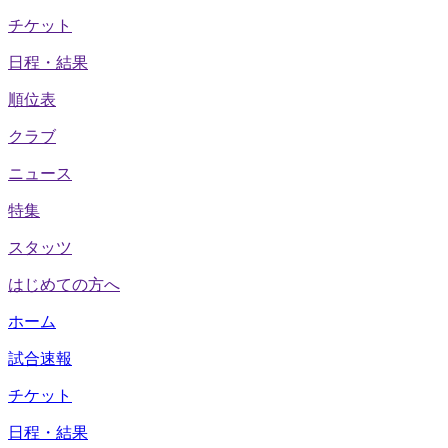
チケット
日程・結果
順位表
クラブ
ニュース
特集
スタッツ
はじめての方へ
ホーム
試合速報
チケット
日程・結果