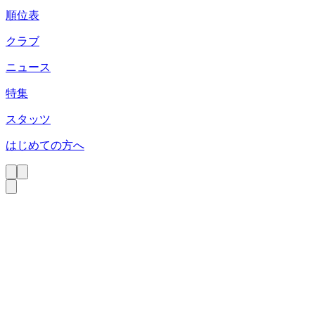
順位表
クラブ
ニュース
特集
スタッツ
はじめての方へ