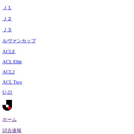
Ｊ１
Ｊ２
Ｊ３
ルヴァンカップ
ACLE
ACL Elite
ACL2
ACL Two
U-21
ホーム
試合速報