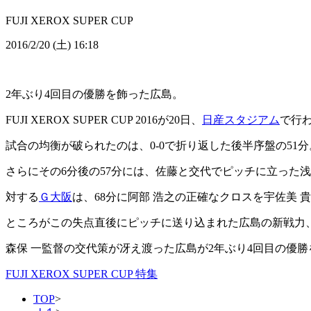
FUJI XEROX SUPER CUP
2016/2/20 (土) 16:18
2年ぶり4回目の優勝を飾った広島。
FUJI XEROX SUPER CUP 2016が20日、
日産スタジアム
で行わ
試合の均衡が破られたのは、0‐0で折り返した後半序盤の51
さらにその6分後の57分には、佐藤と交代でピッチに立った浅
対する
Ｇ大阪
は、68分に阿部 浩之の正確なクロスを宇佐美
ところがこの失点直後にピッチに送り込まれた広島の新戦力、
森保 一監督の交代策が冴え渡った広島が2年ぶり4回目の優
FUJI XEROX SUPER CUP 特集
TOP
>