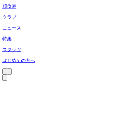
順位表
クラブ
ニュース
特集
スタッツ
はじめての方へ