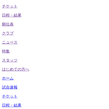
チケット
日程・結果
順位表
クラブ
ニュース
特集
スタッツ
はじめての方へ
ホーム
試合速報
チケット
日程・結果