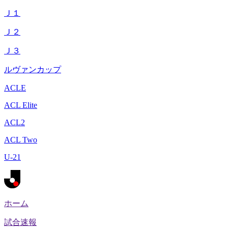
Ｊ１
Ｊ２
Ｊ３
ルヴァンカップ
ACLE
ACL Elite
ACL2
ACL Two
U-21
ホーム
試合速報