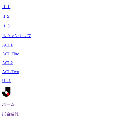
Ｊ１
Ｊ２
Ｊ３
ルヴァンカップ
ACLE
ACL Elite
ACL2
ACL Two
U-21
ホーム
試合速報