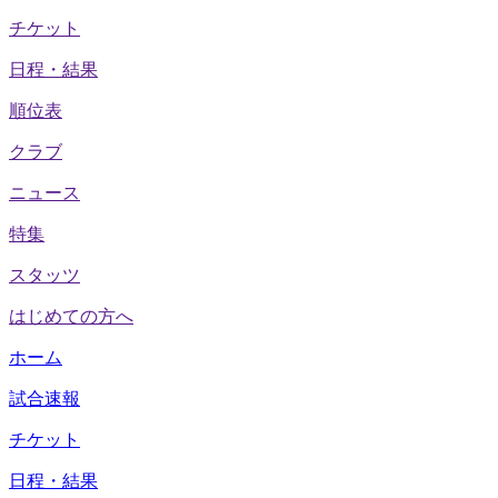
チケット
日程・結果
順位表
クラブ
ニュース
特集
スタッツ
はじめての方へ
ホーム
試合速報
チケット
日程・結果