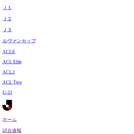
Ｊ１
Ｊ２
Ｊ３
ルヴァンカップ
ACLE
ACL Elite
ACL2
ACL Two
U-21
ホーム
試合速報