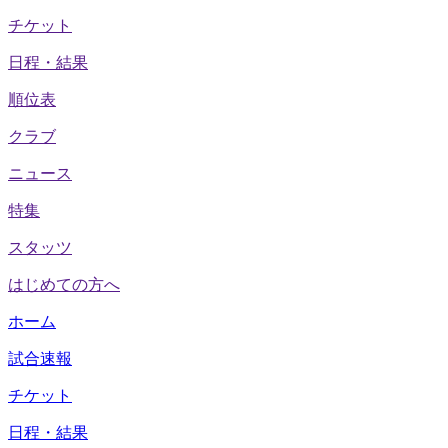
チケット
日程・結果
順位表
クラブ
ニュース
特集
スタッツ
はじめての方へ
ホーム
試合速報
チケット
日程・結果