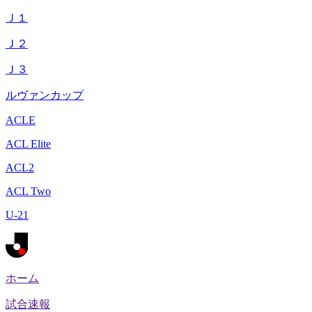
Ｊ１
Ｊ２
Ｊ３
ルヴァンカップ
ACLE
ACL Elite
ACL2
ACL Two
U-21
ホーム
試合速報