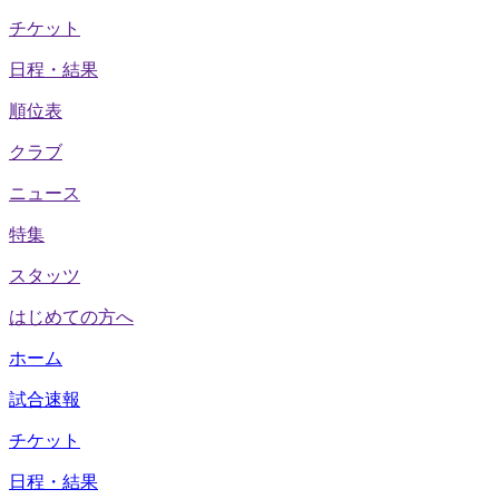
チケット
日程・結果
順位表
クラブ
ニュース
特集
スタッツ
はじめての方へ
ホーム
試合速報
チケット
日程・結果