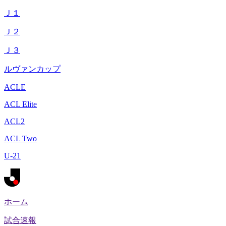
Ｊ１
Ｊ２
Ｊ３
ルヴァンカップ
ACLE
ACL Elite
ACL2
ACL Two
U-21
ホーム
試合速報