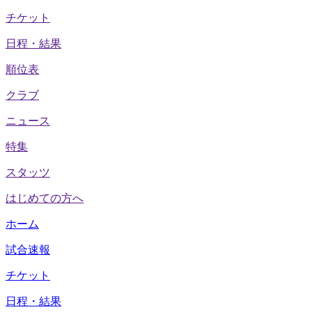
チケット
日程・結果
順位表
クラブ
ニュース
特集
スタッツ
はじめての方へ
ホーム
試合速報
チケット
日程・結果