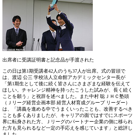
出席者に受講証明書と記念品が手渡された
この日は第1期受講者42人のうち37人が出席。式の冒頭で
は、渡辺 公三 学校法人立命館アカデミックセンター長が
「第1期生として後に続く皆さんにさまざまな経験を伝えて
ほしい。チャレンジ精神を持ったこうした試みが、長く続く
ことを願う」と祝辞を述べました。また中村 聡ＪＨＣ塾頭
（Ｊリーグ経営企画本部 経営人材育成グループ リーダー）
は、「講義を進める中でうまくいったことも、改善するべき
ことも多くありましたが、キャリアの面ではすでにスポーツ
界に転身された方、Ｊリーグのパートナー企業の側に移られ
た方も見られるなど一定の手応えを感じています」と総評し
ました。