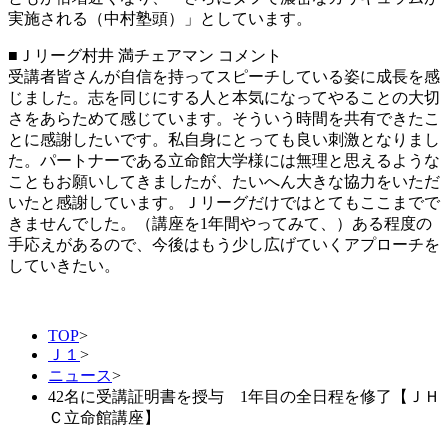
実施される（中村塾頭）」としています。
■Ｊリーグ村井 満チェアマン コメント
受講者皆さんが自信を持ってスピーチしている姿に成長を感
じました。志を同じにする人と本気になってやることの大切
さをあらためて感じています。そういう時間を共有できたこ
とに感謝したいです。私自身にとっても良い刺激となりまし
た。パートナーである立命館大学様には無理と思えるような
こともお願いしてきましたが、たいへん大きな協力をいただ
いたと感謝しています。Ｊリーグだけではとてもここまでで
きませんでした。（講座を1年間やってみて、）ある程度の
手応えがあるので、今後はもう少し広げていくアプローチを
していきたい。
TOP
>
Ｊ１
>
ニュース
>
42名に受講証明書を授与 1年目の全日程を修了【ＪＨ
Ｃ立命館講座】