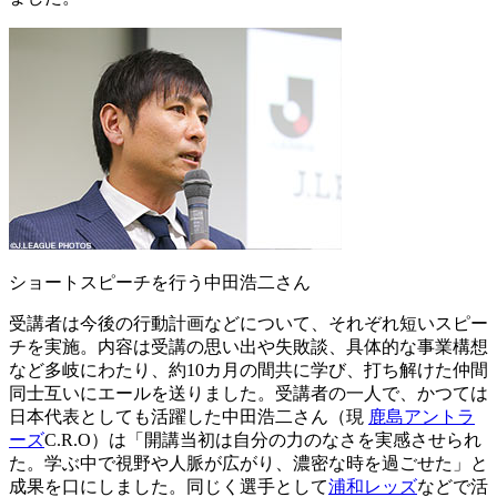
ショートスピーチを行う中田浩二さん
受講者は今後の行動計画などについて、それぞれ短いスピー
チを実施。内容は受講の思い出や失敗談、具体的な事業構想
など多岐にわたり、約10カ月の間共に学び、打ち解けた仲間
同士互いにエールを送りました。受講者の一人で、かつては
日本代表としても活躍した中田浩二さん（現
鹿島アントラ
ーズ
C.R.O）は「開講当初は自分の力のなさを実感させられ
た。学ぶ中で視野や人脈が広がり、濃密な時を過ごせた」と
成果を口にしました。同じく選手として
浦和レッズ
などで活