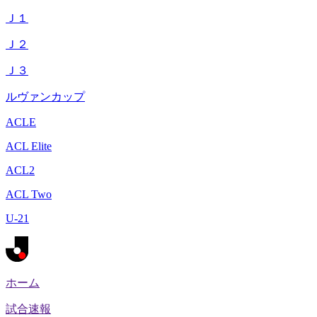
Ｊ１
Ｊ２
Ｊ３
ルヴァンカップ
ACLE
ACL Elite
ACL2
ACL Two
U-21
ホーム
試合速報