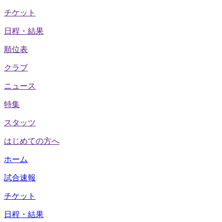
チケット
日程・結果
順位表
クラブ
ニュース
特集
スタッツ
はじめての方へ
ホーム
試合速報
チケット
日程・結果