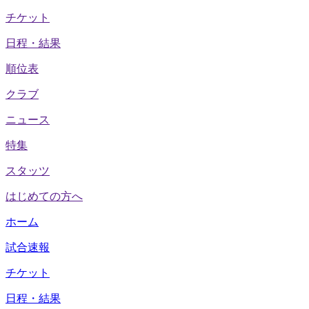
チケット
日程・結果
順位表
クラブ
ニュース
特集
スタッツ
はじめての方へ
ホーム
試合速報
チケット
日程・結果