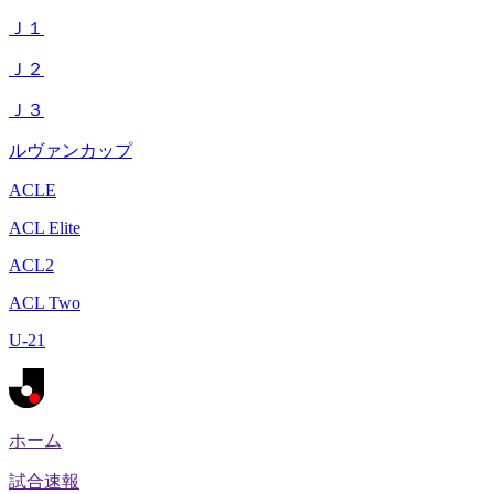
Ｊ１
Ｊ２
Ｊ３
ルヴァンカップ
ACLE
ACL Elite
ACL2
ACL Two
U-21
ホーム
試合速報