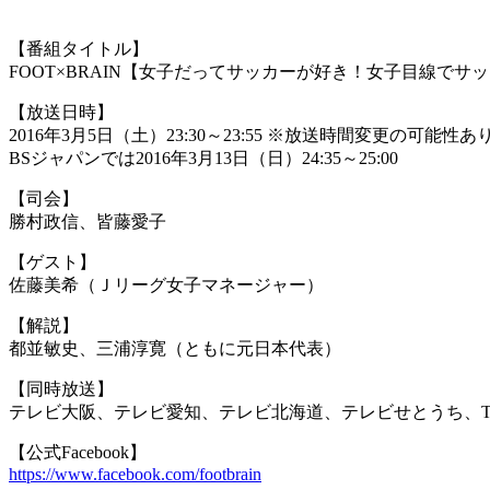
【番組タイトル】
FOOT×BRAIN【女子だってサッカーが好き！女子目線でサ
【放送日時】
2016年3月5日（土）23:30～23:55 ※放送時間変更の可能性あ
BSジャパンでは2016年3月13日（日）24:35～25:00
【司会】
勝村政信、皆藤愛子
【ゲスト】
佐藤美希（Ｊリーグ女子マネージャー）
【解説】
都並敏史、三浦淳寛（ともに元日本代表）
【同時放送】
テレビ大阪、テレビ愛知、テレビ北海道、テレビせとうち、T
【公式Facebook】
https://www.facebook.com/footbrain