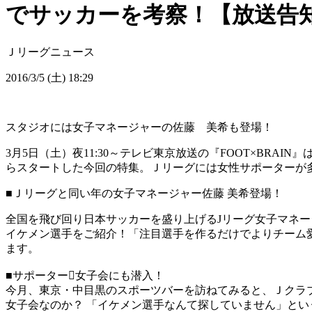
でサッカーを考察！【放送告
Ｊリーグニュース
2016/3/5 (土) 18:29
スタジオには女子マネージャーの佐藤 美希も登場！
3月5日（土）夜11:30～テレビ東京放送の『FOOT×BR
らスタートした今回の特集。Ｊリーグには女性サポーターが
■Ｊリーグと同い年の女子マネージャー佐藤 美希登場！
全国を飛び回り日本サッカーを盛り上げるJリーグ女子マネー
イケメン選手をご紹介！「注目選手を作るだけでよりチーム
ます。
■サポーター女子会にも潜入！
今月、東京・中目黒のスポーツバーを訪ねてみると、Ｊクラ
女子会なのか？ 「イケメン選手なんて探していません」とい