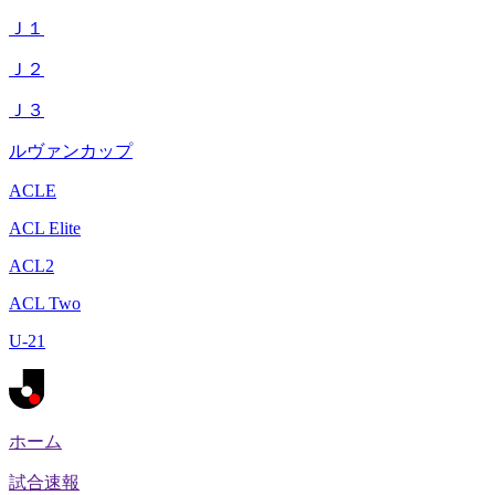
Ｊ１
Ｊ２
Ｊ３
ルヴァンカップ
ACLE
ACL Elite
ACL2
ACL Two
U-21
ホーム
試合速報