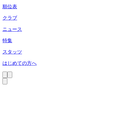
順位表
クラブ
ニュース
特集
スタッツ
はじめての方へ