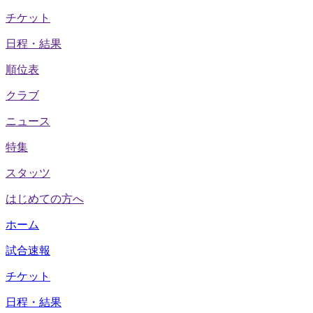
チケット
日程・結果
順位表
クラブ
ニュース
特集
スタッツ
はじめての方へ
ホーム
試合速報
チケット
日程・結果