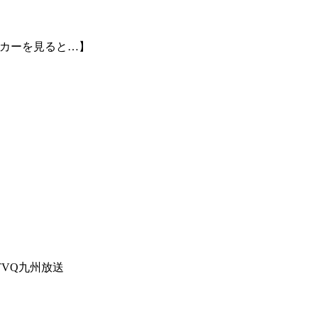
ッカーを見ると…】
り
VQ九州放送