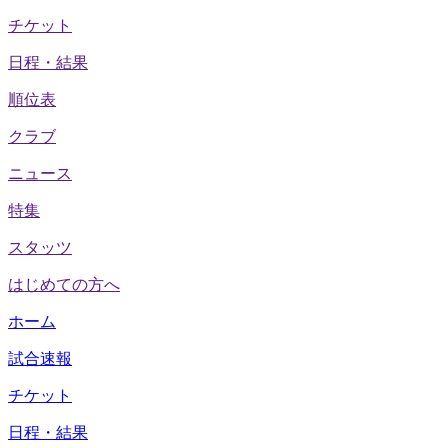
チケット
日程・結果
順位表
クラブ
ニュース
特集
スタッツ
はじめての方へ
ホーム
試合速報
チケット
日程・結果