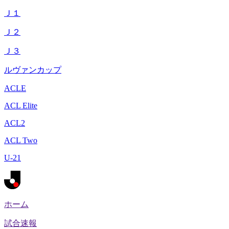
Ｊ１
Ｊ２
Ｊ３
ルヴァンカップ
ACLE
ACL Elite
ACL2
ACL Two
U-21
ホーム
試合速報