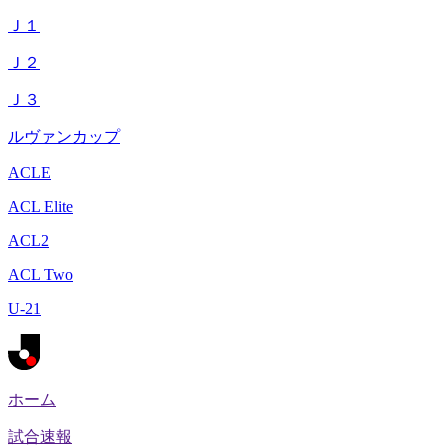
Ｊ１
Ｊ２
Ｊ３
ルヴァンカップ
ACLE
ACL Elite
ACL2
ACL Two
U-21
ホーム
試合速報