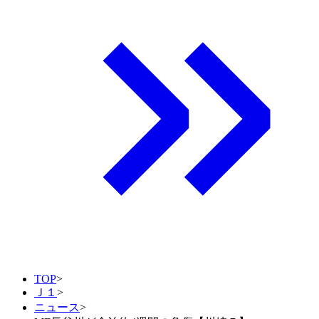
TOP
>
Ｊ１
>
ニュース
>