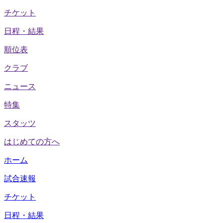
チケット
日程・結果
順位表
クラブ
ニュース
特集
スタッツ
はじめての方へ
ホーム
試合速報
チケット
日程・結果