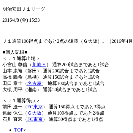
明治安田Ｊ１リーグ
2016/4/8 (金) 15:33
Ｊ１通算100得点まであと2点の遠藤（Ｇ大阪）。（2016年4
■個人記録■
＜Ｊ１通算出場＞
小宮山 尊信（
川崎Ｆ
） 通算200試合まであと1試合
山本 康裕（磐田） 通算200試合まであと1試合
高橋 義希（鳥栖） 通算150試合まであと1試合
田口 泰士（
名古屋
） 通算100試合まであと1試合
大槻 周平（湘南） 通算50試合まであと1試合
＜Ｊ１通算得点＞
前田 遼一（
FC東京
） 通算150得点まであと3得点
遠藤 保仁（
Ｇ大阪
） 通算100得点まであと2得点
石川 直宏（
FC東京
） 通算50得点まであと1得点
TOP
>