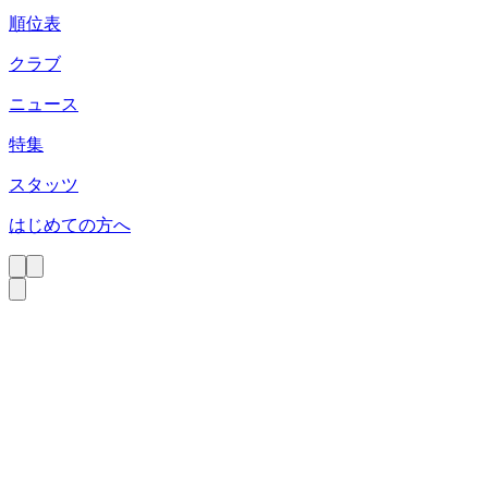
順位表
クラブ
ニュース
特集
スタッツ
はじめての方へ