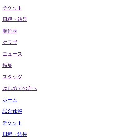
チケット
日程・結果
順位表
クラブ
ニュース
特集
スタッツ
はじめての方へ
ホーム
試合速報
チケット
日程・結果