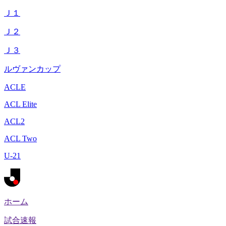
Ｊ１
Ｊ２
Ｊ３
ルヴァンカップ
ACLE
ACL Elite
ACL2
ACL Two
U-21
ホーム
試合速報