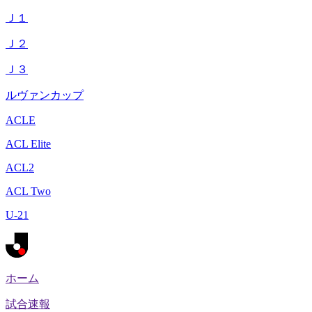
Ｊ１
Ｊ２
Ｊ３
ルヴァンカップ
ACLE
ACL Elite
ACL2
ACL Two
U-21
ホーム
試合速報