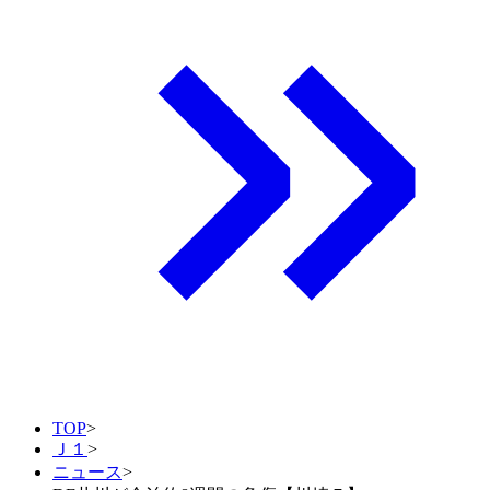
TOP
>
Ｊ１
>
ニュース
>