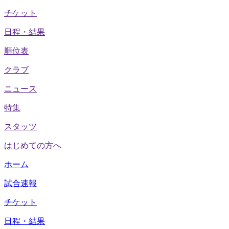
チケット
日程・結果
順位表
クラブ
ニュース
特集
スタッツ
はじめての方へ
ホーム
試合速報
チケット
日程・結果