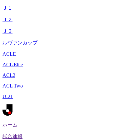
Ｊ１
Ｊ２
Ｊ３
ルヴァンカップ
ACLE
ACL Elite
ACL2
ACL Two
U-21
ホーム
試合速報