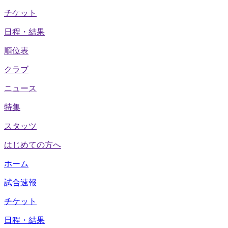
チケット
日程・結果
順位表
クラブ
ニュース
特集
スタッツ
はじめての方へ
ホーム
試合速報
チケット
日程・結果