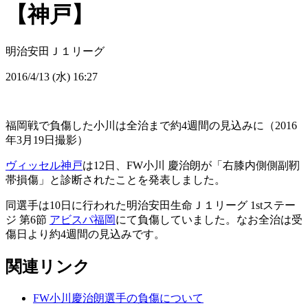
【神戸】
明治安田Ｊ１リーグ
2016/4/13 (水) 16:27
福岡戦で負傷した小川は全治まで約4週間の見込みに（2016
年3月19日撮影）
ヴィッセル神戸
は12日、FW小川 慶治朗が「右膝内側側副靭
帯損傷」と診断されたことを発表しました。
同選手は10日に行われた明治安田生命Ｊ１リーグ 1stステー
ジ 第6節
アビスパ福岡
にて負傷していました。なお全治は受
傷日より約4週間の見込みです。
関連リンク
FW小川慶治朗選手の負傷について