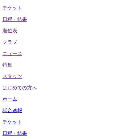
チケット
日程・結果
順位表
クラブ
ニュース
特集
スタッツ
はじめての方へ
ホーム
試合速報
チケット
日程・結果