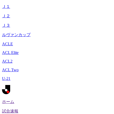
Ｊ１
Ｊ２
Ｊ３
ルヴァンカップ
ACLE
ACL Elite
ACL2
ACL Two
U-21
ホーム
試合速報