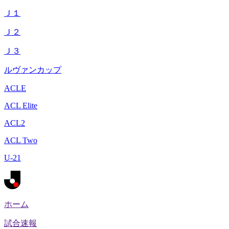
Ｊ１
Ｊ２
Ｊ３
ルヴァンカップ
ACLE
ACL Elite
ACL2
ACL Two
U-21
ホーム
試合速報