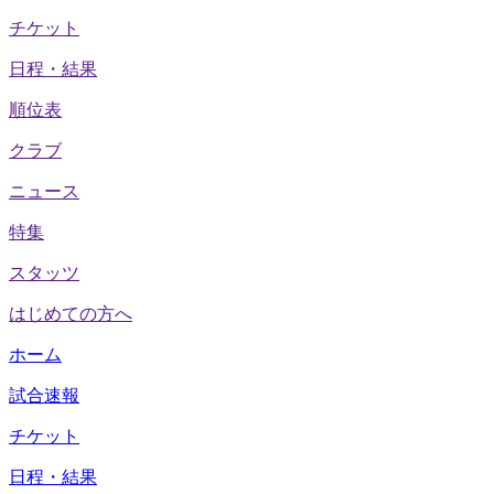
チケット
日程・結果
順位表
クラブ
ニュース
特集
スタッツ
はじめての方へ
ホーム
試合速報
チケット
日程・結果