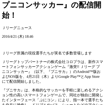
プニコンサッカー』の配信開
始！
Ｊリーグニュース
2016/4/21 (木) 18:46
Ｊリーグ所属の現役選手たちが実名で多数登場します
Ｊリーグトップパートナーの株式会社コロプラは、新作スマ
ートフォンサッカーアクションゲーム『激突!! Ｊリーグ プ
ニコンサッカー』（以下、『プニサカ』）のAndroid™版お
よびiOS版を、4月21日（木）よりGoogle Play™とApp Store
にて配信開始しました。
『プニサカ』は、本格的なサッカーを手軽に楽しめるアクシ
ョン性の高いスマートフォンゲームで、同社が独自に開発し
たインターフェース「ぷにコン」により、指一本で選手たち
を自在に操作し、ドリブルやパス、シュートなどのアクショ