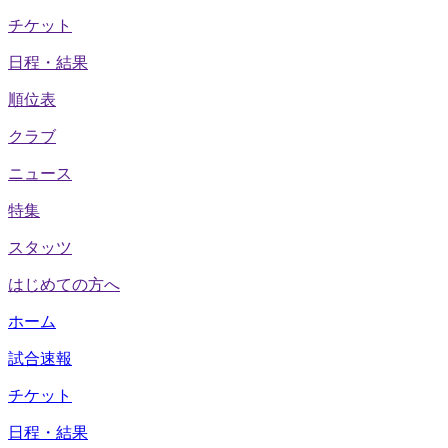
チケット
日程・結果
順位表
クラブ
ニュース
特集
スタッツ
はじめての方へ
ホーム
試合速報
チケット
日程・結果