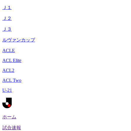
Ｊ１
Ｊ２
Ｊ３
ルヴァンカップ
ACLE
ACL Elite
ACL2
ACL Two
U-21
ホーム
試合速報