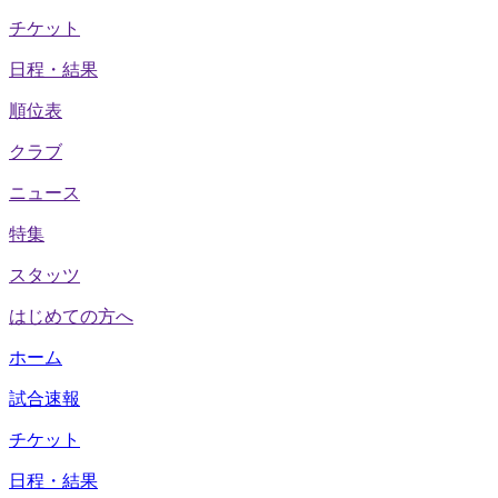
チケット
日程・結果
順位表
クラブ
ニュース
特集
スタッツ
はじめての方へ
ホーム
試合速報
チケット
日程・結果