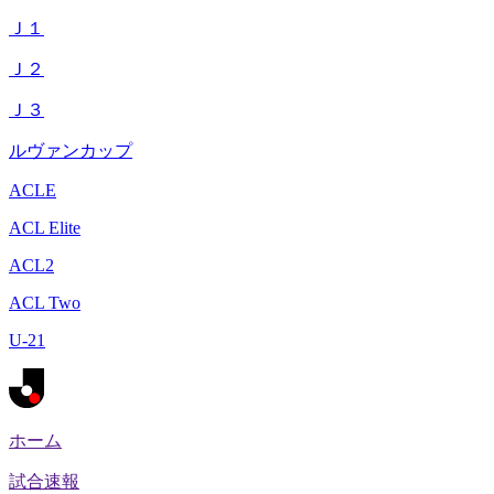
Ｊ１
Ｊ２
Ｊ３
ルヴァンカップ
ACLE
ACL Elite
ACL2
ACL Two
U-21
ホーム
試合速報