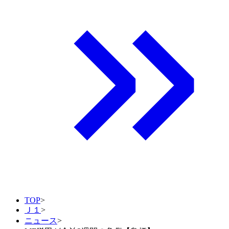
TOP
>
Ｊ１
>
ニュース
>