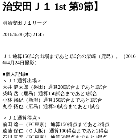
治安田Ｊ１ 1st 第9節】
明治安田Ｊ１リーグ
2016/4/28 (木) 21:45
Ｊ１通算150試合出場まであと1試合の柴崎（鹿島）。（2016
年4月24日撮影）
■個人記録■
＜Ｊ１通算出場＞
大井 健太郎（磐田）通算200試合まであと1試合
柴崎 岳（鹿島）通算150試合まであと1試合
小林 裕紀（新潟）通算150試合まであと1試合
丸谷 拓也（広島）通算50試合まであと1試合
＜Ｊ１通算得点＞
前田 遼一（FC東京） 通算150得点まであと2得点
遠藤 保仁（Ｇ大阪） 通算100得点まであと2得点
石川 直宏（FC東京） 通算50得点まであと1得点