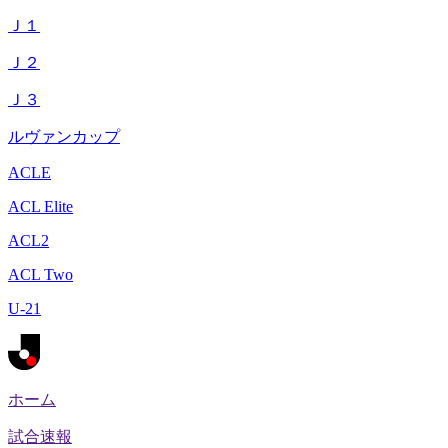
Ｊ１
Ｊ２
Ｊ３
ルヴァンカップ
ACLE
ACL Elite
ACL2
ACL Two
U-21
ホーム
試合速報