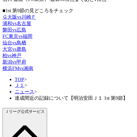
■1st 第9節の見どころをチェック
Ｇ大阪vs川崎Ｆ
浦和vs名古屋
磐田vs広島
FC東京vs福岡
仙台vs鳥栖
大宮vs鹿島
柏vs神戸
新潟vs甲府
横浜FMvs湘南
TOP
>
Ｊ１
>
ニュース
>
達成間近の記録について【明治安田Ｊ１ 1st 第9節】
Ｊリーグ公式サービス