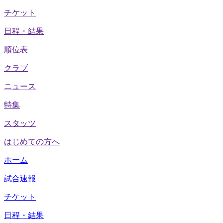
チケット
日程・結果
順位表
クラブ
ニュース
特集
スタッツ
はじめての方へ
ホーム
試合速報
チケット
日程・結果