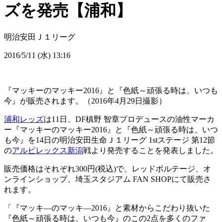
ズを発売【浦和】
明治安田Ｊ１リーグ
2016/5/11 (水) 13:16
『マッキーのマッキー2016』と『色紙～頑張る時は、いつも
今』が販売されます。（2016年4月29日撮影）
浦和レッズ
は11日、DF槙野 智章プロデュースの油性マーカ
ー『マッキーのマッキー2016』と『色紙～頑張る時は、いつ
も今』を14日の明治安田生命Ｊ１リーグ 1stステージ 第12節
の
アルビレックス新潟
戦より発売することを発表しました。
販売価格はそれぞれ300円(税込)で、レッドボルテージ、オ
ンラインショップ、埼玉スタジアム FAN SHOPにて販売さ
れます。
「『マッキ―のマッキ―2016』と素材からこだわり抜いた
『色紙～頑張る時は、いつも今』のこの2点を多くのファ