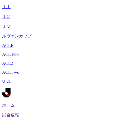
Ｊ１
Ｊ２
Ｊ３
ルヴァンカップ
ACLE
ACL Elite
ACL2
ACL Two
U-21
ホーム
試合速報