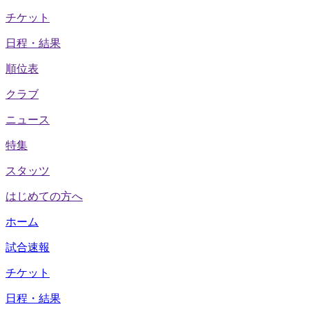
チケット
日程・結果
順位表
クラブ
ニュース
特集
スタッツ
はじめての方へ
ホーム
試合速報
チケット
日程・結果