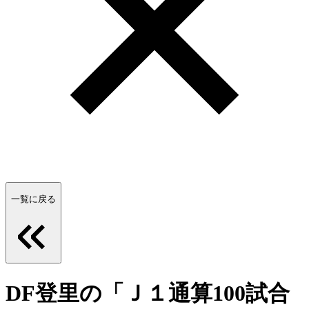
一覧に戻る
DF登里の「Ｊ１通算100試合