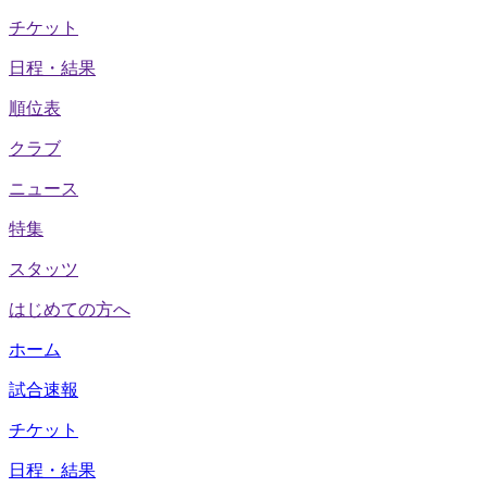
チケット
日程・結果
順位表
クラブ
ニュース
特集
スタッツ
はじめての方へ
ホーム
試合速報
チケット
日程・結果