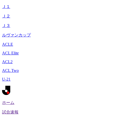
Ｊ１
Ｊ２
Ｊ３
ルヴァンカップ
ACLE
ACL Elite
ACL2
ACL Two
U-21
ホーム
試合速報