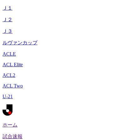
Ｊ１
Ｊ２
Ｊ３
ルヴァンカップ
ACLE
ACL Elite
ACL2
ACL Two
U-21
ホーム
試合速報