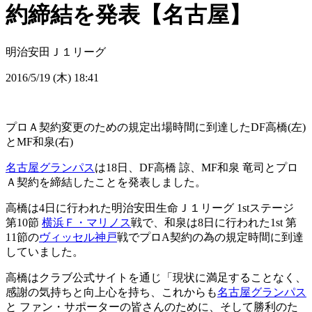
約締結を発表【名古屋】
明治安田Ｊ１リーグ
2016/5/19 (木) 18:41
プロＡ契約変更のための規定出場時間に到達したDF高橋(左)
とMF和泉(右)
名古屋グランパス
は18日、DF高橋
諒
、MF和泉 竜司とプロ
Ａ契約を締結したことを発表しました。
高橋は4日に行われた明治安田生命Ｊ１リーグ 1stステージ
第10節
横浜Ｆ・マリノス
戦で、和泉は8日に行われた1st 第
11節の
ヴィッセル神戸
戦でプロA契約の為の規定時間に到達
していました。
高橋はクラブ公式サイトを通じ「現状に満足することなく、
感謝の気持ちと向上心を持ち、これからも
名古屋グランパス
と ファン・サポーターの皆さんのために、そして勝利のた