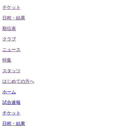
チケット
日程・結果
順位表
クラブ
ニュース
特集
スタッツ
はじめての方へ
ホーム
試合速報
チケット
日程・結果