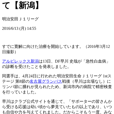
て【新潟】
明治安田Ｊ１リーグ
2016/6/13 (月) 14:55
すでに寛解に向けた治療を開始しています。（2016年3月12
日撮影）
アルビレックス新潟
は13日、DF早川 史哉が「急性白血病」
の診断を受けたことを発表しました。
同選手は、4月24日に行われた明治安田生命Ｊ１リーグ 1stス
テージ 第8節の
名古屋グランパス
戦後（早川は出場なし）に
リンパ節に腫れが見られたため、新潟市内の病院で精密検査
を行っていました。
早川はクラブ公式サイトを通じて、「サポーターの皆さんか
ら受ける応援は幼い頃から夢見ていたもの以上であり、いつ
も自信や力を与えてくれました。だからこそもう一度、みな