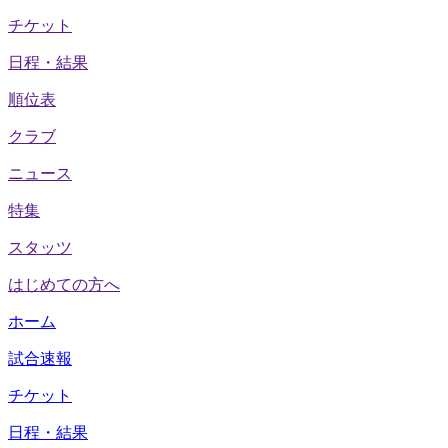
チケット
日程・結果
順位表
クラブ
ニュース
特集
スタッツ
はじめての方へ
ホーム
試合速報
チケット
日程・結果