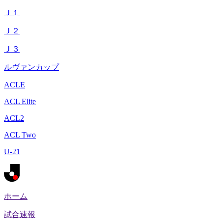
Ｊ１
Ｊ２
Ｊ３
ルヴァンカップ
ACLE
ACL Elite
ACL2
ACL Two
U-21
ホーム
試合速報