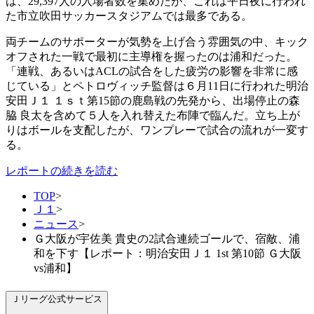
は、29,397人の入場者数を集めたが、これは平日夜に行われ
た市立吹田サッカースタジアムでは最多である。
両チームのサポーターが気勢を上げ合う雰囲気の中、キック
オフされた一戦で最初に主導権を握ったのは浦和だった。
「連戦、あるいはACLの試合をした疲労の影響を非常に感
じている」とペトロヴィッチ監督は６月11日に行われた明治
安田Ｊ１ １ｓｔ第15節の鹿島戦の先発から、出場停止の森
脇 良太を含めて５人を入れ替えた布陣で臨んだ。立ち上が
りはボールを支配したが、ワンプレーで試合の流れが一変す
る。
レポートの続きを読む
TOP
>
Ｊ１
>
ニュース
>
Ｇ大阪が宇佐美 貴史の2試合連続ゴールで、宿敵、浦
和を下す【レポート：明治安田Ｊ１ 1st 第10節 Ｇ大阪
vs浦和】
Ｊリーグ公式サービス