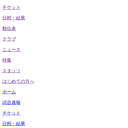
チケット
日程・結果
順位表
クラブ
ニュース
特集
スタッツ
はじめての方へ
ホーム
試合速報
チケット
日程・結果