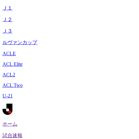
Ｊ１
Ｊ２
Ｊ３
ルヴァンカップ
ACLE
ACL Elite
ACL2
ACL Two
U-21
ホーム
試合速報