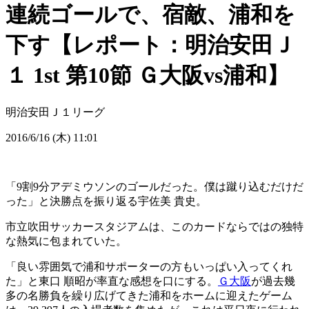
連続ゴールで、宿敵、浦和を
下す【レポート：明治安田Ｊ
１ 1st 第10節 Ｇ大阪vs浦和】
明治安田Ｊ１リーグ
2016/6/16 (木) 11:01
「9割9分アデミウソンのゴールだった。僕は蹴り込むだけだ
った」と決勝点を振り返る宇佐美 貴史。
市立吹田サッカースタジアムは、このカードならではの独特
な熱気に包まれていた。
「良い雰囲気で浦和サポーターの方もいっぱい入ってくれ
た」と東口 順昭が率直な感想を口にする。
Ｇ大阪
が過去幾
多の名勝負を繰り広げてきた浦和をホームに迎えたゲーム